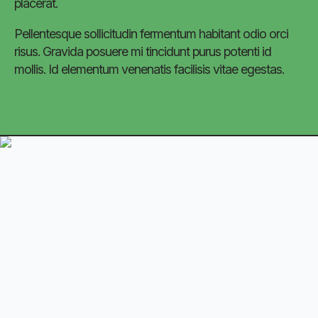
placerat.
Pellentesque sollicitudin fermentum habitant odio orci
risus. Gravida posuere mi tincidunt purus potenti id
mollis. Id elementum venenatis facilisis vitae egestas.